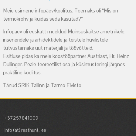
Meie esimene infopäev/koolitus. Teemaks oli “Mis on
termokrohv ja kuidas seda kasutad?”
Infopäev oli eeskätt mõeldud Muinsuskaitse ametnikele,
inseneridele ja arhidektidele ja teistele huvilistele
tutvustamaks uut materjali ja töövõtteid.
Esitluse pidas ka meie koostööpartner Austriast, Hr. Heinz
Dullinger. Peale teoreetilist osa ja küsimusteringi järgnes
praktiline koolitus.
Tänud SRIK Tallinn ja Tarmo Elvisto
+37257841009
info (ät) resthunt . ee