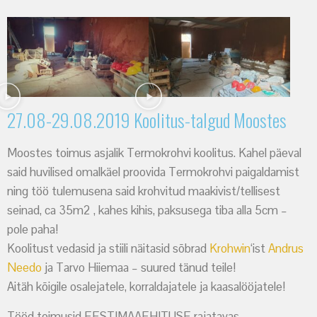
27.08-29.08.2019 Koolitus-talgud Moostes
Moostes toimus asjalik Termokrohvi koolitus. Kahel päeval
said huvilised omalkäel proovida Termokrohvi paigaldamist
ning töö tulemusena said krohvitud maakivist/tellisest
seinad, ca 35m2 , kahes kihis, paksusega tiba alla 5cm –
pole paha!
Koolitust vedasid ja stiili näitasid sõbrad
Krohwin
‘ist
Andrus
Needo
ja Tarvo Hiiemaa – suured tänud teile!
Aitäh kõigile osalejatele, korraldajatele ja kaasalööjatele!
Tööd toimusid EESTIMAAEHITUSE rajatavas