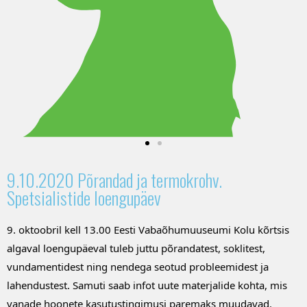
9.10.2020 Põrandad ja termokrohv.
Spetsialistide loengupäev
9. oktoobril kell 13.00 Eesti Vabaõhumuuseumi Kolu kõrtsis
algaval loengupäeval tuleb juttu põrandatest, soklitest,
vundamentidest ning nendega seotud probleemidest ja
lahendustest. Samuti saab infot uute materjalide kohta, mis
vanade hoonete kasutustingimusi paremaks muudavad.